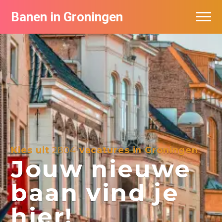
Banen in Groningen
Vacatures per bedrijf
De populairste vacatures in Groningen
Nieuwsbrief feed
Kies uit
2804
vacatures in Groningen
Jouw nieuwe
baan vind je
hier!