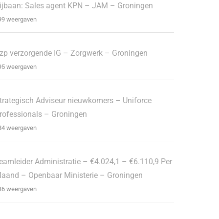
ijbaan: Sales agent KPN – JAM – Groningen
99 weergaven
zp verzorgende IG – Zorgwerk – Groningen
95 weergaven
trategisch Adviseur nieuwkomers – Uniforce
rofessionals – Groningen
84 weergaven
eamleider Administratie – €4.024,1 – €6.110,9 Per
aand – Openbaar Ministerie – Groningen
36 weergaven