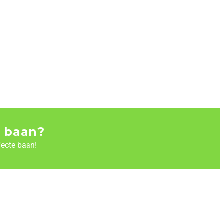
 baan?
fecte baan!