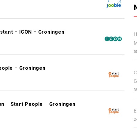
istant – ICON – Groningen
H
M
5
eople – Groningen
C
G
3
n – Start People – Groningen
E
2