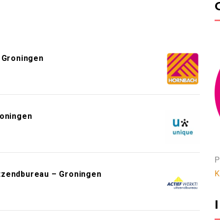
 Groningen
roningen
P
K
tzendbureau – Groningen