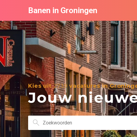
Banen in Groningen
Kies uit
2739
vacatures in Groning
Jouw nieuwe 