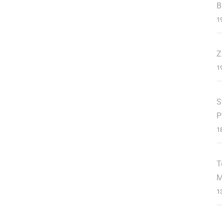
B
1
Z
1
S
P
1
T
M
1