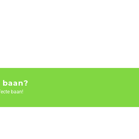
 baan?
fecte baan!