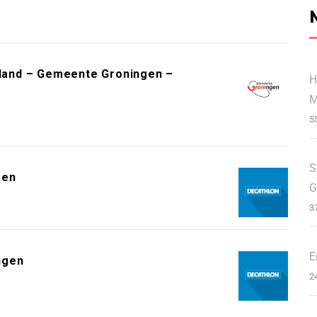
erland – Gemeente Groningen –
H
M
5
S
gen
G
3
E
ngen
2