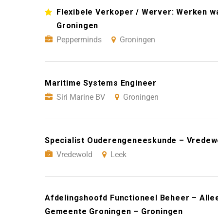
Flexibele Verkoper / Werver: Werken wan
Groningen
Pepperminds
Groningen
Maritime Systems Engineer
Siri Marine BV
Groningen
Specialist Ouderengeneeskunde – Vredew
Vredewold
Leek
Afdelingshoofd Functioneel Beheer – Alle
Gemeente Groningen – Groningen