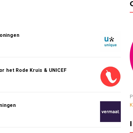
roningen
or het Rode Kruis & UNICEF
P
K
ningen