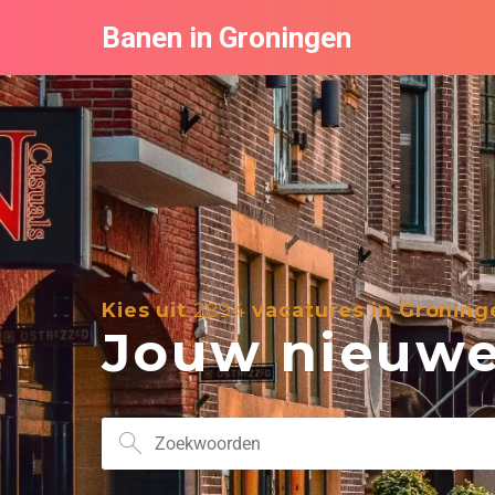
Banen in Groningen
Kies uit
2894
vacatures in Groning
Jouw nieuwe 