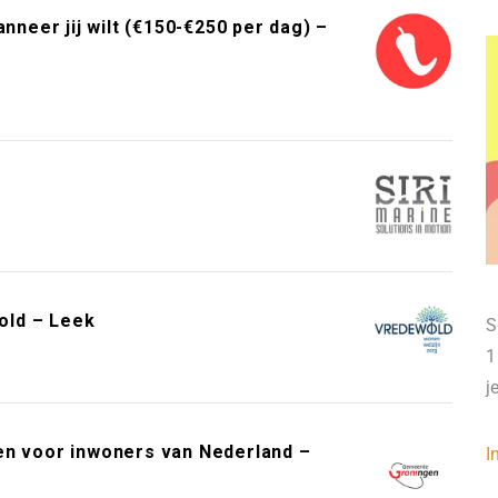
neer jij wilt (€150-€250 per dag) –
old – Leek
S
1
j
en voor inwoners van Nederland –
I