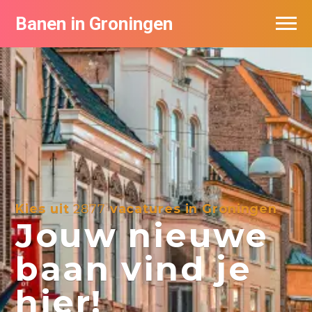
Banen in Groningen
Vacatures per bedrijf
De populairste vacatures in Groningen
Nieuwsbrief feed
Kies uit
2877
vacatures in Groningen
Jouw nieuwe
baan vind je
hier!