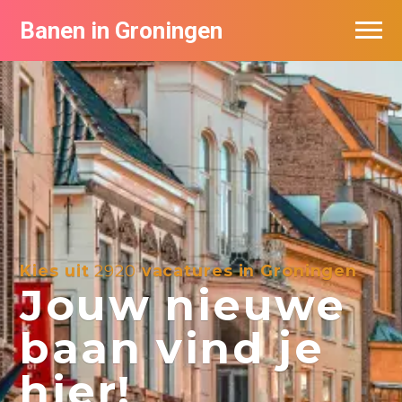
Banen in Groningen
Vacatures per bedrijf
De populairste vacatures in Groningen
Nieuwsbrief feed
Kies uit
2920
vacatures in Groningen
Jouw nieuwe
baan vind je
hier!