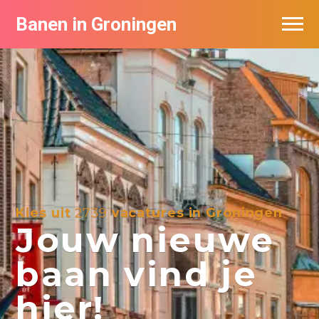
Banen in Groningen
Vacatures per bedrijf
De populairste vacatures in Groningen
Nieuwsbrief feed
Kies uit
2739
vacatures in Groningen
Jouw nieuwe
baan vind je
hier!