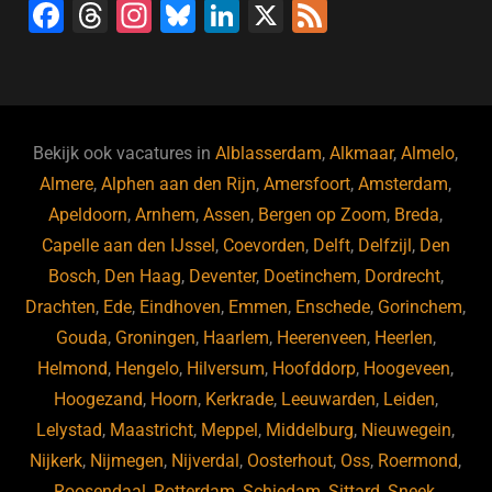
F
T
In
Bl
Li
X
F
a
hr
st
u
n
e
c
e
a
e
k
e
e
a
gr
s
e
d
b
d
a
ky
dI
Bekijk ook vacatures in
Alblasserdam
,
Alkmaar
,
Almelo
,
o
s
m
n
Almere
,
Alphen aan den Rijn
,
Amersfoort
,
Amsterdam
,
Apeldoorn
,
Arnhem
,
Assen
,
Bergen op Zoom
,
Breda
,
o
Capelle aan den IJssel
,
Coevorden
,
Delft
,
Delfzijl
,
Den
k
Bosch
,
Den Haag
,
Deventer
,
Doetinchem
,
Dordrecht
,
Drachten
,
Ede
,
Eindhoven
,
Emmen
,
Enschede
,
Gorinchem
,
Gouda
,
Groningen
,
Haarlem
,
Heerenveen
,
Heerlen
,
Helmond
,
Hengelo
,
Hilversum
,
Hoofddorp
,
Hoogeveen
,
Hoogezand
,
Hoorn
,
Kerkrade
,
Leeuwarden
,
Leiden
,
Lelystad
,
Maastricht
,
Meppel
,
Middelburg
,
Nieuwegein
,
Nijkerk
,
Nijmegen
,
Nijverdal
,
Oosterhout
,
Oss
,
Roermond
,
Roosendaal
,
Rotterdam
,
Schiedam
,
Sittard
,
Sneek
,