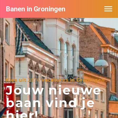
Banen in Groningen
Vacatures per bedrijf
De populairste vacatures in Groningen
Nieuwsbrief feed
Kies uit
2876
vacatures in Groningen
Jouw nieuwe
baan vind je
hier!