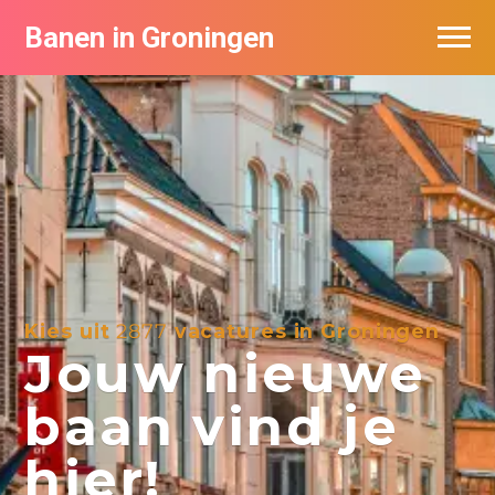
Banen in Groningen
Vacatures per bedrijf
De populairste vacatures in Groningen
Nieuwsbrief feed
Kies uit
2877
vacatures in Groningen
Jouw nieuwe
baan vind je
hier!