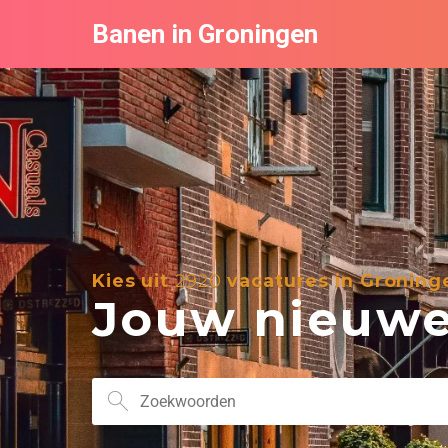
Banen in Groningen
Kies uit
2920
vacatures in Groning
Jouw nieuwe 