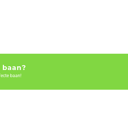
 baan?
fecte baan!