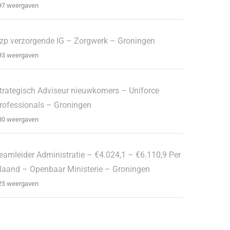
97 weergaven
zp verzorgende IG – Zorgwerk – Groningen
93 weergaven
trategisch Adviseur nieuwkomers – Uniforce
rofessionals – Groningen
80 weergaven
eamleider Administratie – €4.024,1 – €6.110,9 Per
aand – Openbaar Ministerie – Groningen
25 weergaven