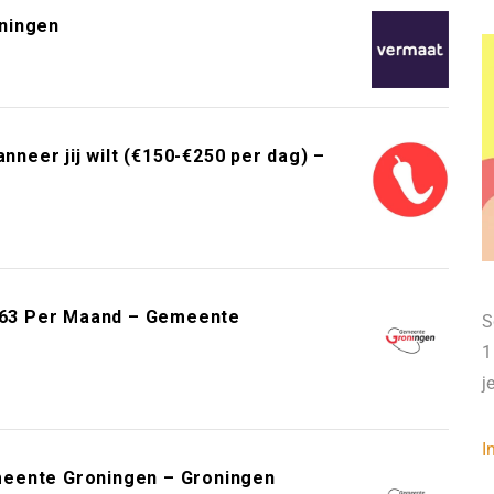
ningen
neer jij wilt (€150-€250 per dag) –
.163 Per Maand – Gemeente
S
1
j
I
meente Groningen – Groningen