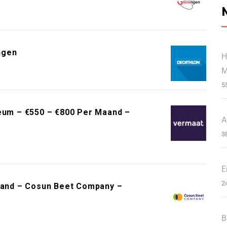
ngen
H
M
5
um – €550 – €800 Per Maand –
A
3
E
2
Maand – Cosun Beet Company –
B