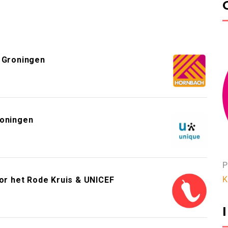
 Groningen
roningen
P
K
or het Rode Kruis & UNICEF