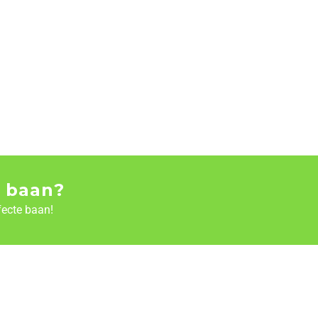
 baan?
fecte baan!