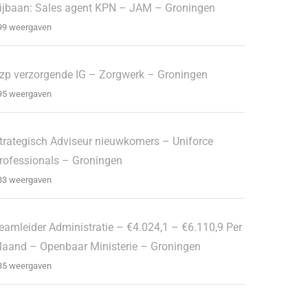
ijbaan: Sales agent KPN – JAM – Groningen
99 weergaven
zp verzorgende IG – Zorgwerk – Groningen
95 weergaven
trategisch Adviseur nieuwkomers – Uniforce
rofessionals – Groningen
83 weergaven
eamleider Administratie – €4.024,1 – €6.110,9 Per
aand – Openbaar Ministerie – Groningen
35 weergaven