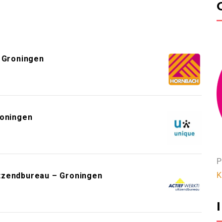
 Groningen
roningen
P
K
tzendbureau – Groningen