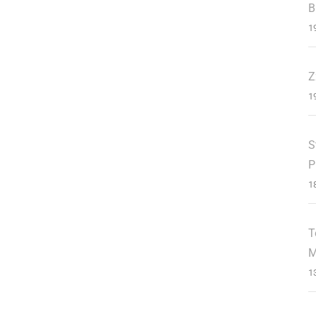
B
1
Z
1
S
P
1
T
M
1