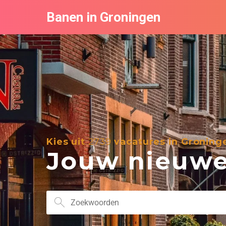
Banen in Groningen
Kies uit
2739
vacatures in Groning
Jouw nieuwe 