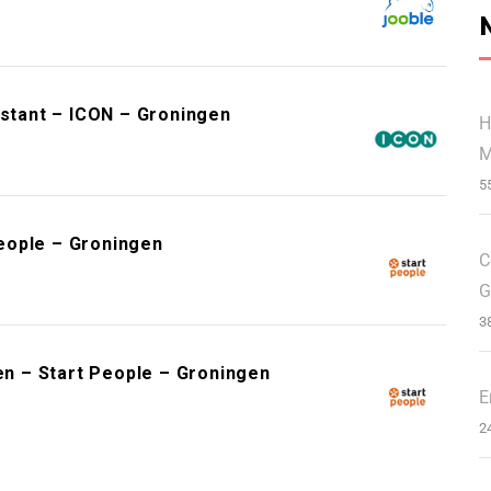
istant – ICON – Groningen
H
M
5
eople – Groningen
C
G
3
n – Start People – Groningen
E
2