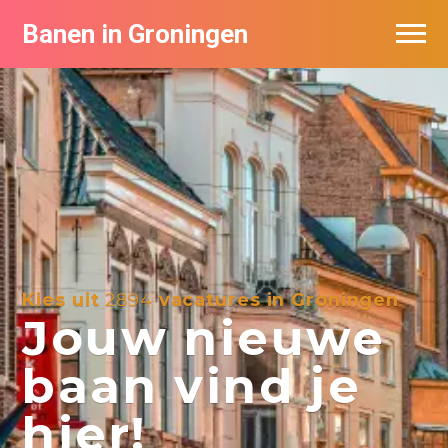
Banen in Groningen
Vacatures per bedrijf
De populairste vacatures in Groningen
Nieuwsbrief feed
Kies uit
2894
vacatures in Groningen
Jouw nieuwe
baan vind je
hier!