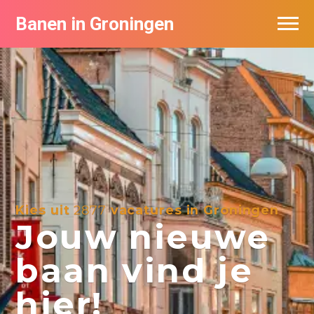
Banen in Groningen
Vacatures per bedrijf
De populairste vacatures in Groningen
Nieuwsbrief feed
Kies uit
2877
vacatures in Groningen
Jouw nieuwe
baan vind je
hier!