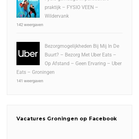
praktijk – FYSIO VEEN –
Wildervank
142 weergaven
Bezorgmogelijkheden Bij Mij In De
Buurt? – Bezorg Met Uber Eats –
Op Afstand – Geen Ervaring – Uber
Eats – Groningen
141 weergaven
Vacatures Groningen op Facebook