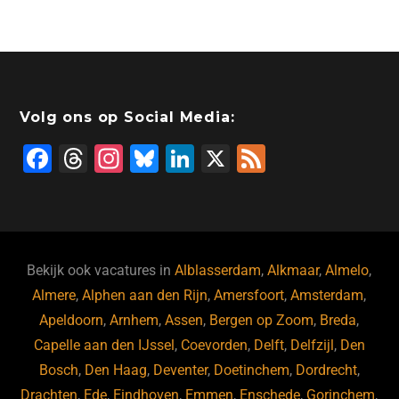
Volg ons op Social Media:
F
T
In
Bl
Li
X
F
a
hr
st
u
n
e
c
e
a
e
k
e
e
a
gr
s
e
d
b
d
a
ky
dI
Bekijk ook vacatures in
Alblasserdam
,
Alkmaar
,
Almelo
,
o
s
m
n
Almere
,
Alphen aan den Rijn
,
Amersfoort
,
Amsterdam
,
Apeldoorn
,
Arnhem
,
Assen
,
Bergen op Zoom
,
Breda
,
o
Capelle aan den IJssel
,
Coevorden
,
Delft
,
Delfzijl
,
Den
k
Bosch
,
Den Haag
,
Deventer
,
Doetinchem
,
Dordrecht
,
Drachten
,
Ede
,
Eindhoven
,
Emmen
,
Enschede
,
Gorinchem
,