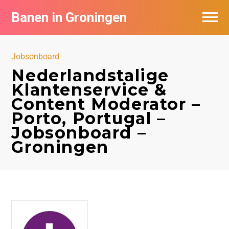
Banen in Groningen
Vacatures per bedrijf
Jobsonboard
De populairste vacatures in Groningen
Nederlandstalige
Klantenservice &
Nieuwsbrief feed
Content Moderator –
Porto, Portugal –
Jobsonboard –
Groningen