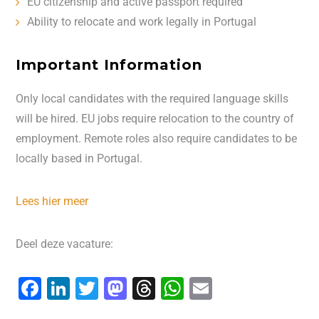
EU citizenship and active passport required
Ability to relocate and work legally in Portugal
Important Information
Only local candidates with the required language skills
will be hired. EU jobs require relocation to the country of
employment. Remote roles also require candidates to be
locally based in Portugal.
Lees hier meer
Deel deze vacature:
F
Li
T
M
T
W
E
a
n
wi
a
hr
h
m