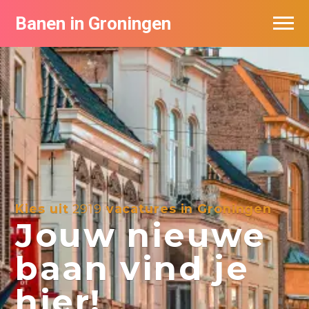
Banen in Groningen
Vacatures per bedrijf
De populairste vacatures in Groningen
Nieuwsbrief feed
Kies uit
2919
vacatures in Groningen
Jouw nieuwe
baan vind je
hier!