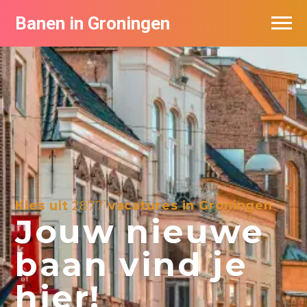
Banen in Groningen
Vacatures per bedrijf
De populairste vacatures in Groningen
Nieuwsbrief feed
Kies uit
2877
vacatures in Groningen
Jouw nieuwe
baan vind je
hier!