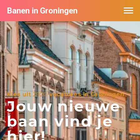
Banen in Groningen
Vacatures per bedrijf
De populairste vacatures in Groningen
Nieuwsbrief feed
Kies uit
2920
vacatures in Groningen
Jouw nieuwe
baan vind je
hier!