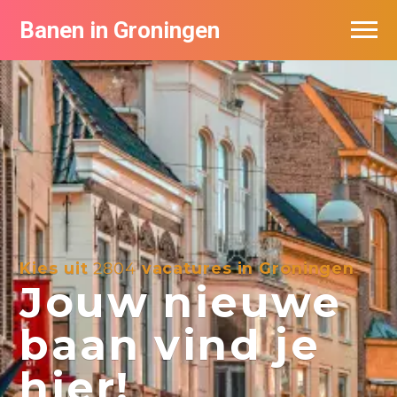
Banen in Groningen
Vacatures per bedrijf
De populairste vacatures in Groningen
Nieuwsbrief feed
Kies uit
2804
vacatures in Groningen
Jouw nieuwe
baan vind je
hier!