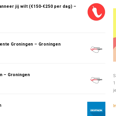
neer jij wilt (€150-€250 per dag) –
eente Groningen – Groningen
n – Groningen
S
1
j
n
I