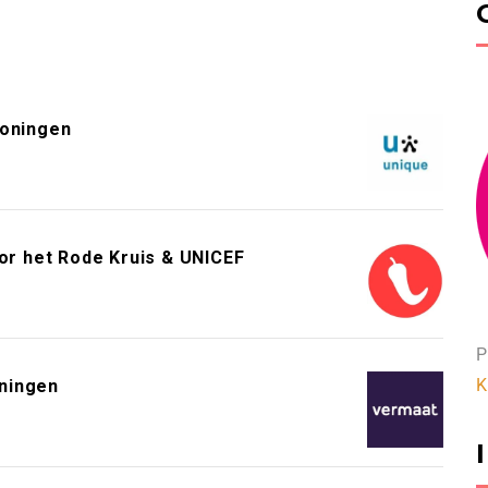
roningen
or het Rode Kruis & UNICEF
P
K
ningen