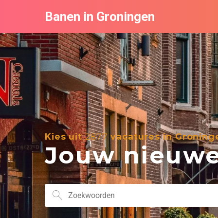
Banen in Groningen
Kies uit
2877
vacatures in Groning
Jouw nieuwe 