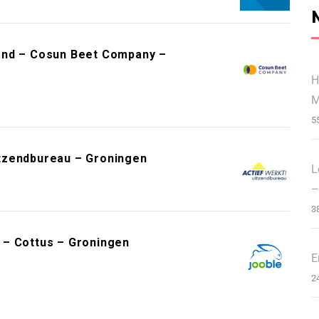
and – Cosun Beet Company –
H
M
5
tzendbureau – Groningen
L
–
3
 – Cottus – Groningen
E
2