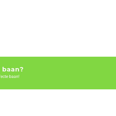
 baan?
fecte baan!