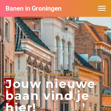
Banen in Groningen
Vacatures per bedrijf
De populairste vacatures in Groningen
Nieuwsbrief feed
Kies uit
2877
vacatures in Groningen
Jouw nieuwe
baan vind je
hier!