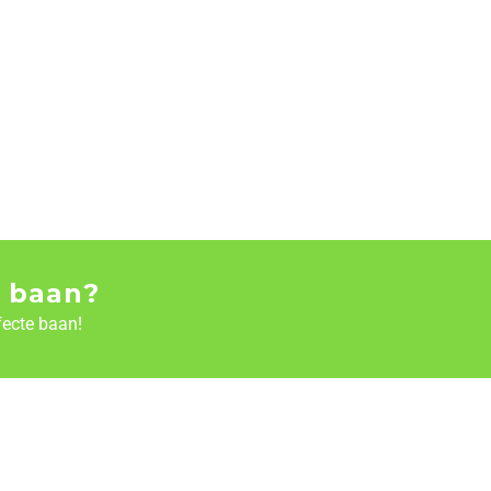
 baan?
fecte baan!