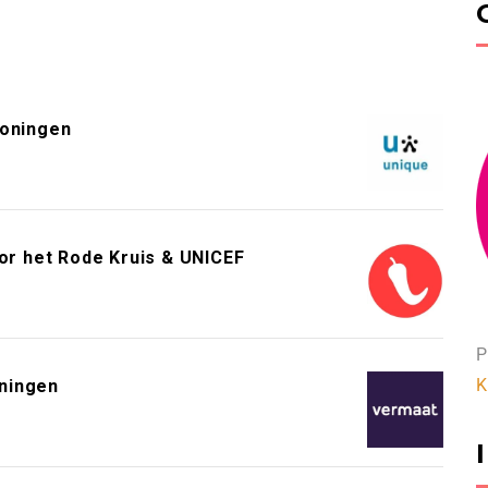
roningen
or het Rode Kruis & UNICEF
P
K
ningen