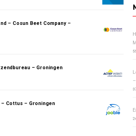
and – Cosun Beet Company –
H
M
5
tzendbureau – Groningen
L
–
3
 – Cottus – Groningen
E
2