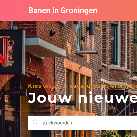
Banen in Groningen
Kies uit
2877
vacatures in Groning
Jouw nieuwe 