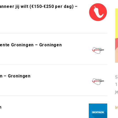
neer jij wilt (€150-€250 per dag) –
eente Groningen – Groningen
n – Groningen
S
1
j
n
I