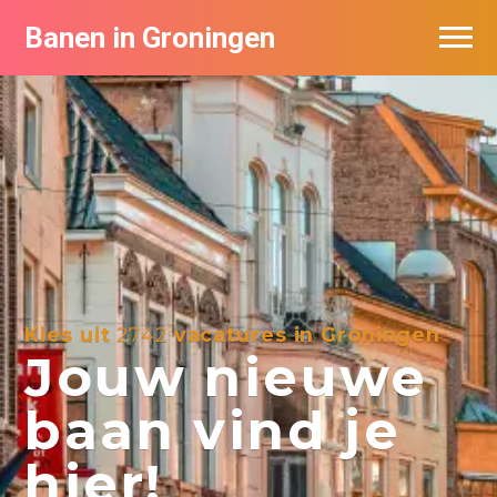
Banen in Groningen
Vacatures per bedrijf
De populairste vacatures in Groningen
Nieuwsbrief feed
Kies uit
2742
vacatures in Groningen
Jouw nieuwe
baan vind je
hier!