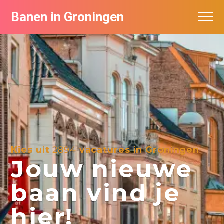
Banen in Groningen
Vacatures per bedrijf
De populairste vacatures in Groningen
Nieuwsbrief feed
Kies uit
2894
vacatures in Groningen
Jouw nieuwe
baan vind je
hier!