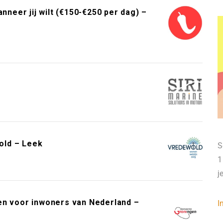
neer jij wilt (€150-€250 per dag) –
old – Leek
S
1
j
en voor inwoners van Nederland –
I