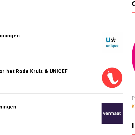
roningen
or het Rode Kruis & UNICEF
P
K
ningen