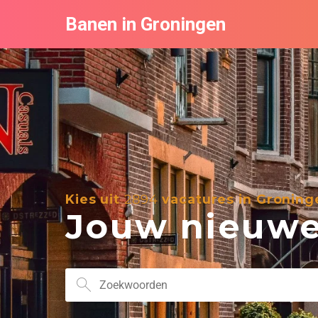
Banen in Groningen
Kies uit
2894
vacatures in Groning
Jouw nieuwe 