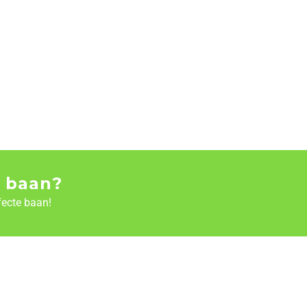
 baan?
fecte baan!