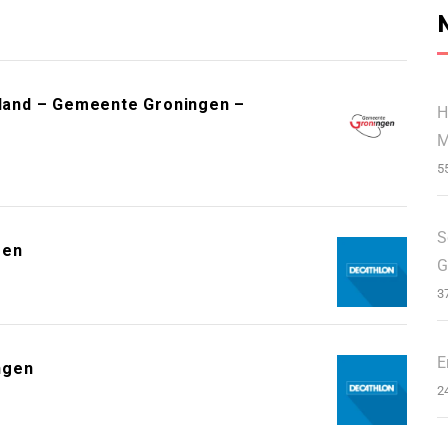
erland – Gemeente Groningen –
H
M
5
S
gen
G
3
E
ngen
2