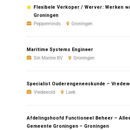
Flexibele Verkoper / Werver: Werken wan
Groningen
Pepperminds
Groningen
Maritime Systems Engineer
Siri Marine BV
Groningen
Specialist Ouderengeneeskunde – Vredew
Vredewold
Leek
Afdelingshoofd Functioneel Beheer – Alle
Gemeente Groningen – Groningen