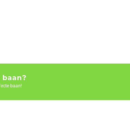
 baan?
fecte baan!