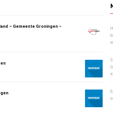
erland – Gemeente Groningen –
H
M
5
S
gen
G
3
E
ngen
2