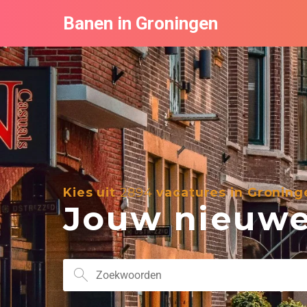
Banen in Groningen
Kies uit
2894
vacatures in Groning
Jouw nieuwe 