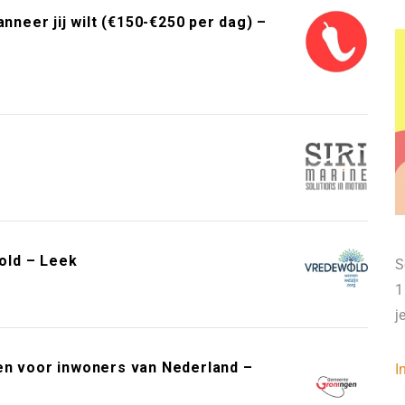
neer jij wilt (€150-€250 per dag) –
old – Leek
S
1
j
en voor inwoners van Nederland –
I