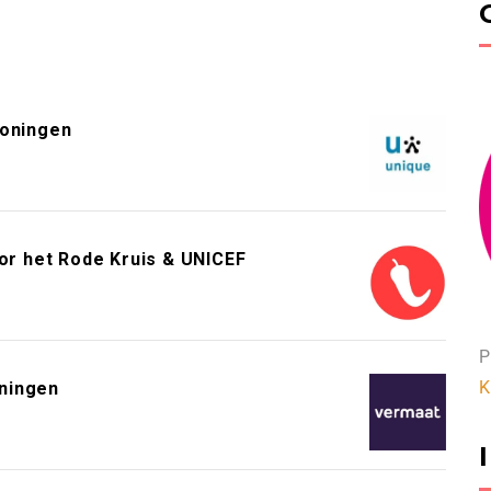
roningen
or het Rode Kruis & UNICEF
P
K
ningen