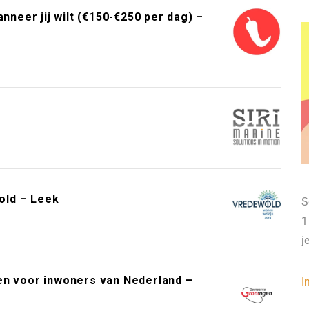
neer jij wilt (€150-€250 per dag) –
old – Leek
S
1
j
en voor inwoners van Nederland –
I