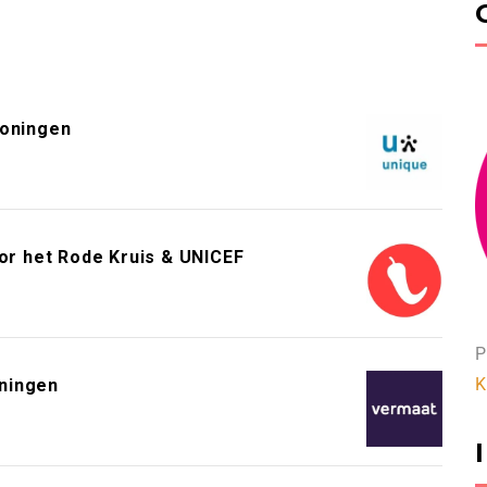
roningen
or het Rode Kruis & UNICEF
P
K
ningen