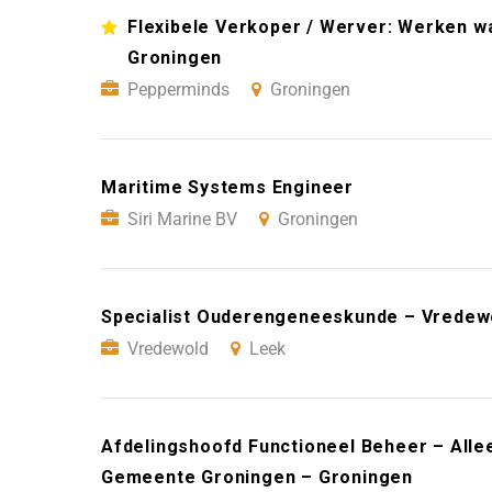
Flexibele Verkoper / Werver: Werken wan
Groningen
Pepperminds
Groningen
Maritime Systems Engineer
Siri Marine BV
Groningen
Specialist Ouderengeneeskunde – Vredew
Vredewold
Leek
Afdelingshoofd Functioneel Beheer – Alle
Gemeente Groningen – Groningen