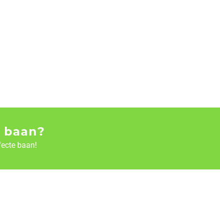
 baan?
fecte baan!