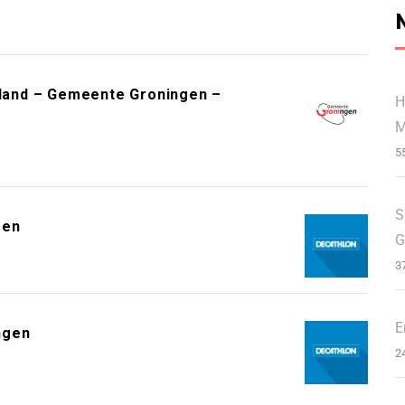
erland – Gemeente Groningen –
H
M
5
S
gen
G
3
E
ngen
2