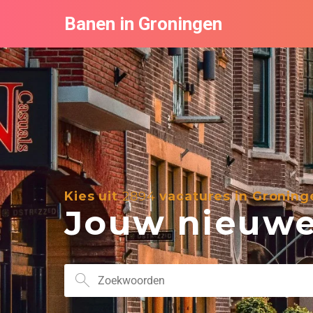
Banen in Groningen
Kies uit
2894
vacatures in Groning
Jouw nieuwe 