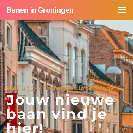
Banen in Groningen
Vacatures per bedrijf
De populairste vacatures in Groningen
Nieuwsbrief feed
Kies uit
2967
vacatures in Groningen
Jouw nieuwe
baan vind je
hier!