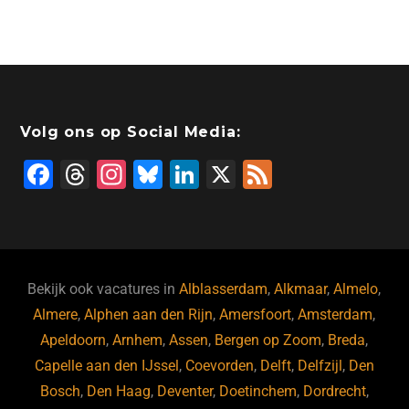
Volg ons op Social Media:
F
T
In
Bl
Li
X
F
a
hr
st
u
n
e
c
e
a
e
k
e
e
a
gr
s
e
d
b
d
a
ky
dI
Bekijk ook vacatures in
Alblasserdam
,
Alkmaar
,
Almelo
,
o
s
m
n
Almere
,
Alphen aan den Rijn
,
Amersfoort
,
Amsterdam
,
Apeldoorn
,
Arnhem
,
Assen
,
Bergen op Zoom
,
Breda
,
o
Capelle aan den IJssel
,
Coevorden
,
Delft
,
Delfzijl
,
Den
k
Bosch
,
Den Haag
,
Deventer
,
Doetinchem
,
Dordrecht
,