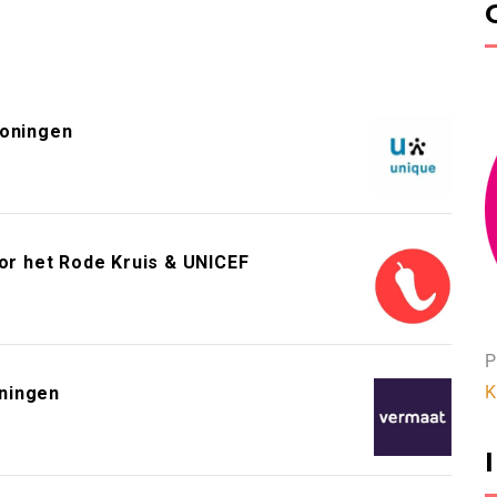
roningen
or het Rode Kruis & UNICEF
P
K
ningen