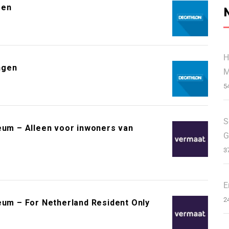
gen
H
ngen
M
5
S
m – Alleen voor inwoners van
G
3
E
2
m – For Netherland Resident Only