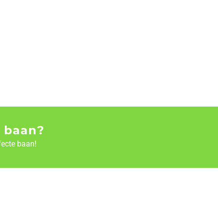
 baan?
fecte baan!