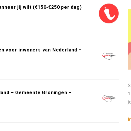
neer jij wilt (€150-€250 per dag) –
en voor inwoners van Nederland –
S
erland – Gemeente Groningen –
1
j
I