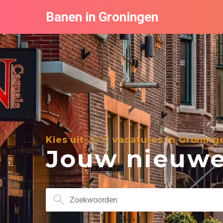
Banen in Groningen
Kies uit
2892
vacatures in Groning
Jouw nieuwe 