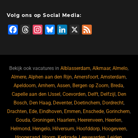
Volg ons op Social Media:
F
T
In
Bl
Li
X
F
a
hr
st
u
n
e
c
e
a
e
k
e
e
a
gr
s
e
d
b
d
a
ky
dI
Bekijk ook vacatures in
Alblasserdam
,
Alkmaar
,
Almelo
,
o
s
m
n
Almere
,
Alphen aan den Rijn
,
Amersfoort
,
Amsterdam
,
Apeldoorn
,
Arnhem
,
Assen
,
Bergen op Zoom
,
Breda
,
o
Capelle aan den IJssel
,
Coevorden
,
Delft
,
Delfzijl
,
Den
k
Bosch
,
Den Haag
,
Deventer
,
Doetinchem
,
Dordrecht
,
Drachten
,
Ede
,
Eindhoven
,
Emmen
,
Enschede
,
Gorinchem
,
Gouda
,
Groningen
,
Haarlem
,
Heerenveen
,
Heerlen
,
Helmond
,
Hengelo
,
Hilversum
,
Hoofddorp
,
Hoogeveen
,
Hoogezand
,
Hoorn
,
Kerkrade
,
Leeuwarden
,
Leiden
,