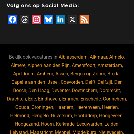
Volg ons op Social Media:
F
T
In
Bl
Li
X
F
a
hr
st
u
n
e
c
e
a
e
k
e
e
a
gr
s
e
d
b
d
a
ky
dI
Bekijk ook vacatures in
Alblasserdam
,
Alkmaar
,
Almelo
,
o
s
m
n
Almere
,
Alphen aan den Rijn
,
Amersfoort
,
Amsterdam
,
Apeldoorn
,
Arnhem
,
Assen
,
Bergen op Zoom
,
Breda
,
o
Capelle aan den IJssel
,
Coevorden
,
Delft
,
Delfzijl
,
Den
k
Bosch
,
Den Haag
,
Deventer
,
Doetinchem
,
Dordrecht
,
Drachten
,
Ede
,
Eindhoven
,
Emmen
,
Enschede
,
Gorinchem
,
Gouda
,
Groningen
,
Haarlem
,
Heerenveen
,
Heerlen
,
Helmond
,
Hengelo
,
Hilversum
,
Hoofddorp
,
Hoogeveen
,
Hoogezand
,
Hoorn
,
Kerkrade
,
Leeuwarden
,
Leiden
,
Lelystad
,
Maastricht
,
Meppel
,
Middelburg
,
Nieuwegein
,