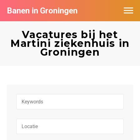
Banen in Groningen
Vacatures per bedrijf
Vacatures bij het
De populairste vacatures in Groningen
Martini ziekenhuis in
Groningen
Nieuwsbrief feed