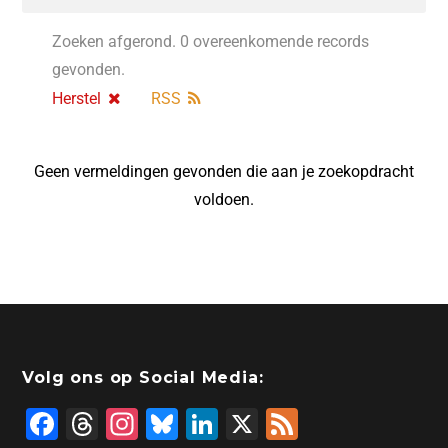
Zoeken afgerond. 0 overeenkomende records
gevonden.
Herstel
RSS
Geen vermeldingen gevonden die aan je zoekopdracht
voldoen.
Volg ons op Social Media:
F
T
In
Bl
Li
X
F