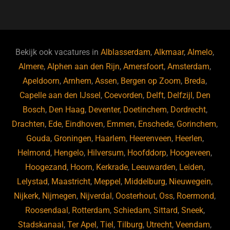
a
hr
st
u
n
e
c
e
a
e
k
e
e
a
gr
s
e
d
b
d
a
ky
dI
Bekijk ook vacatures in
Alblasserdam
,
Alkmaar
,
Almelo
,
o
s
m
n
Almere
,
Alphen aan den Rijn
,
Amersfoort
,
Amsterdam
,
Apeldoorn
,
Arnhem
,
Assen
,
Bergen op Zoom
,
Breda
,
o
Capelle aan den IJssel
,
Coevorden
,
Delft
,
Delfzijl
,
Den
k
Bosch
,
Den Haag
,
Deventer
,
Doetinchem
,
Dordrecht
,
Drachten
,
Ede
,
Eindhoven
,
Emmen
,
Enschede
,
Gorinchem
,
Gouda
,
Groningen
,
Haarlem
,
Heerenveen
,
Heerlen
,
Helmond
,
Hengelo
,
Hilversum
,
Hoofddorp
,
Hoogeveen
,
Hoogezand
,
Hoorn
,
Kerkrade
,
Leeuwarden
,
Leiden
,
Lelystad
,
Maastricht
,
Meppel
,
Middelburg
,
Nieuwegein
,
Nijkerk
,
Nijmegen
,
Nijverdal
,
Oosterhout
,
Oss
,
Roermond
,
Roosendaal
,
Rotterdam
,
Schiedam
,
Sittard
,
Sneek
,
Stadskanaal
,
Ter Apel
,
Tiel
,
Tilburg
,
Utrecht
,
Veendam
,