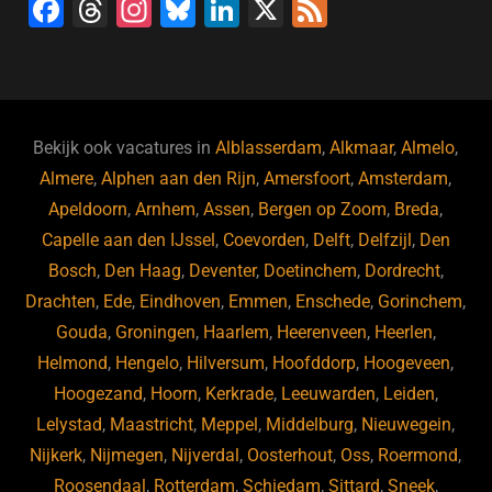
F
T
In
Bl
Li
X
F
a
hr
st
u
n
e
c
e
a
e
k
e
e
a
gr
s
e
d
b
d
a
ky
dI
Bekijk ook vacatures in
Alblasserdam
,
Alkmaar
,
Almelo
,
o
s
m
n
Almere
,
Alphen aan den Rijn
,
Amersfoort
,
Amsterdam
,
Apeldoorn
,
Arnhem
,
Assen
,
Bergen op Zoom
,
Breda
,
o
Capelle aan den IJssel
,
Coevorden
,
Delft
,
Delfzijl
,
Den
k
Bosch
,
Den Haag
,
Deventer
,
Doetinchem
,
Dordrecht
,
Drachten
,
Ede
,
Eindhoven
,
Emmen
,
Enschede
,
Gorinchem
,
Gouda
,
Groningen
,
Haarlem
,
Heerenveen
,
Heerlen
,
Helmond
,
Hengelo
,
Hilversum
,
Hoofddorp
,
Hoogeveen
,
Hoogezand
,
Hoorn
,
Kerkrade
,
Leeuwarden
,
Leiden
,
Lelystad
,
Maastricht
,
Meppel
,
Middelburg
,
Nieuwegein
,
Nijkerk
,
Nijmegen
,
Nijverdal
,
Oosterhout
,
Oss
,
Roermond
,
Roosendaal
,
Rotterdam
,
Schiedam
,
Sittard
,
Sneek
,