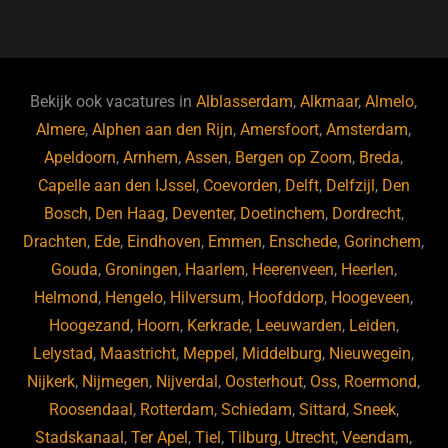
a
hr
st
u
n
e
c
e
a
e
k
e
e
a
gr
s
e
d
b
d
a
ky
dI
Bekijk ook vacatures in
Alblasserdam
,
Alkmaar
,
Almelo
,
o
s
m
n
Almere
,
Alphen aan den Rijn
,
Amersfoort
,
Amsterdam
,
Apeldoorn
,
Arnhem
,
Assen
,
Bergen op Zoom
,
Breda
,
o
Capelle aan den IJssel
,
Coevorden
,
Delft
,
Delfzijl
,
Den
k
Bosch
,
Den Haag
,
Deventer
,
Doetinchem
,
Dordrecht
,
Drachten
,
Ede
,
Eindhoven
,
Emmen
,
Enschede
,
Gorinchem
,
Gouda
,
Groningen
,
Haarlem
,
Heerenveen
,
Heerlen
,
Helmond
,
Hengelo
,
Hilversum
,
Hoofddorp
,
Hoogeveen
,
Hoogezand
,
Hoorn
,
Kerkrade
,
Leeuwarden
,
Leiden
,
Lelystad
,
Maastricht
,
Meppel
,
Middelburg
,
Nieuwegein
,
Nijkerk
,
Nijmegen
,
Nijverdal
,
Oosterhout
,
Oss
,
Roermond
,
Roosendaal
,
Rotterdam
,
Schiedam
,
Sittard
,
Sneek
,
Stadskanaal
,
Ter Apel
,
Tiel
,
Tilburg
,
Utrecht
,
Veendam
,