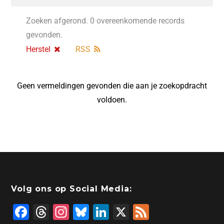
Zoeken afgerond. 0 overeenkomende records
gevonden.
Herstel
RSS
Geen vermeldingen gevonden die aan je zoekopdracht
voldoen.
Volg ons op Social Media:
F
T
In
Bl
Li
X
F