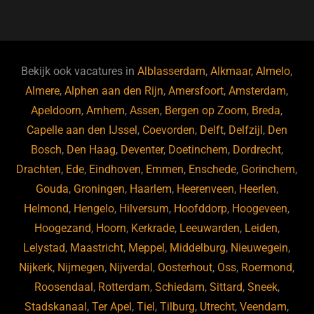
a
hr
st
u
n
e
c
e
a
e
k
e
e
a
gr
s
e
d
b
d
a
ky
dI
Bekijk ook vacatures in
Alblasserdam
,
Alkmaar
,
Almelo
,
o
s
m
n
Almere
,
Alphen aan den Rijn
,
Amersfoort
,
Amsterdam
,
Apeldoorn
,
Arnhem
,
Assen
,
Bergen op Zoom
,
Breda
,
o
Capelle aan den IJssel
,
Coevorden
,
Delft
,
Delfzijl
,
Den
k
Bosch
,
Den Haag
,
Deventer
,
Doetinchem
,
Dordrecht
,
Drachten
,
Ede
,
Eindhoven
,
Emmen
,
Enschede
,
Gorinchem
,
Gouda
,
Groningen
,
Haarlem
,
Heerenveen
,
Heerlen
,
Helmond
,
Hengelo
,
Hilversum
,
Hoofddorp
,
Hoogeveen
,
Hoogezand
,
Hoorn
,
Kerkrade
,
Leeuwarden
,
Leiden
,
Lelystad
,
Maastricht
,
Meppel
,
Middelburg
,
Nieuwegein
,
Nijkerk
,
Nijmegen
,
Nijverdal
,
Oosterhout
,
Oss
,
Roermond
,
Roosendaal
,
Rotterdam
,
Schiedam
,
Sittard
,
Sneek
,
Stadskanaal
,
Ter Apel
,
Tiel
,
Tilburg
,
Utrecht
,
Veendam
,