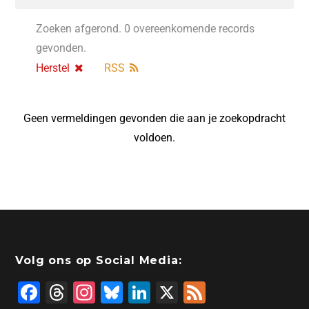
Zoeken afgerond. 0 overeenkomende records
gevonden.
Herstel
RSS
Geen vermeldingen gevonden die aan je zoekopdracht
voldoen.
Volg ons op Social Media:
F
T
In
Bl
Li
X
F