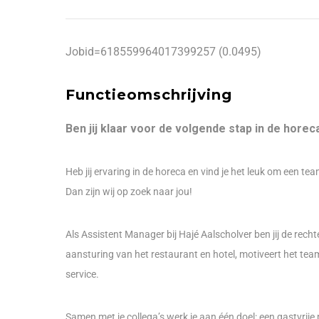
Jobid=618559964017399257 (0.0495)
Functieomschrijving
Ben jij klaar voor de volgende stap in de horec
Heb jij ervaring in de horeca en vind je het leuk om een t
Dan zijn wij op zoek naar jou!
Als Assistent Manager bij Hajé Aalscholver ben jij de rec
aansturing van het restaurant en hotel, motiveert het te
service.
Samen met je collega’s werk je aan één doel: een gastvrije