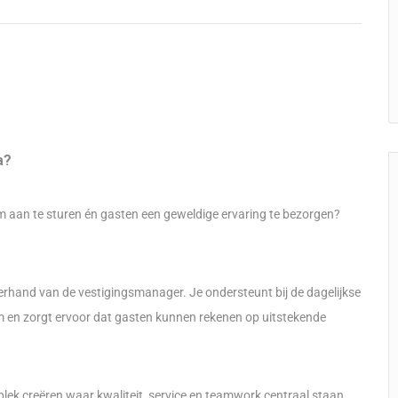
a?
eam aan te sturen én gasten een geweldige ervaring te bezorgen?
hterhand van de vestigingsmanager. Je ondersteunt bij de dagelijkse
am en zorgt ervoor dat gasten kunnen rekenen op uitstekende
 plek creëren waar kwaliteit, service en teamwork centraal staan.