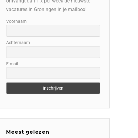
ontvangt dan 1 x per week de nieuwste
vacatures in Groningen in je mailbox!
Voornaam
Achternaam
E-mail
Meest gelezen