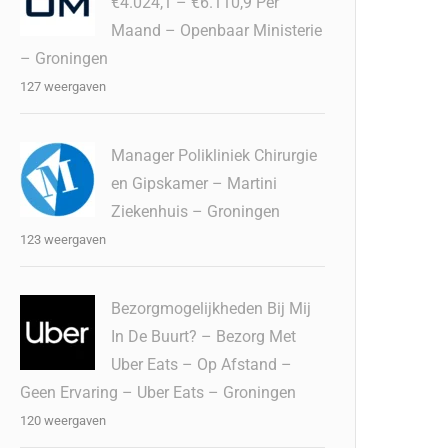
€4.024,1 – €6.110,9 Per
Maand – Openbaar Ministerie
– Groningen
127 weergaven
Manager Polikliniek Chirurgie
en Gipskamer – Martini
Ziekenhuis – Groningen
123 weergaven
Bezorgmogelijkheden Bij Mij
In De Buurt? – Bezorg Met
Uber Eats – Op Afstand –
Geen Ervaring – Uber Eats – Groningen
120 weergaven