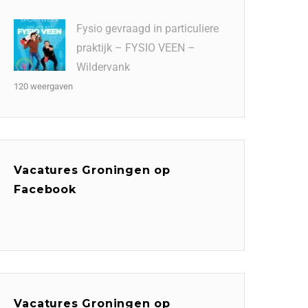
Fysio gevraagd in particuliere
praktijk – FYSIO VEEN –
Wildervank
120 weergaven
Vacatures Groningen op
Facebook
Vacatures Groningen op