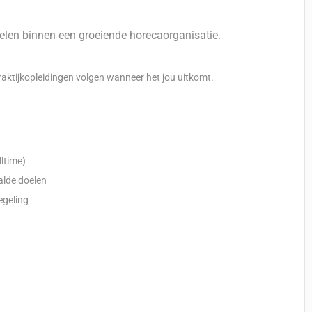
kkelen binnen een groeiende horecaorganisatie.
raktijkopleidingen volgen wanneer het jou uitkomt.
ltime)
alde doelen
egeling