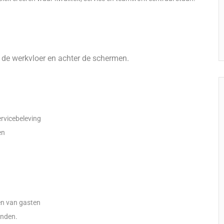
p de werkvloer en achter de schermen.
rvicebeleving
en
en van gasten
enden.