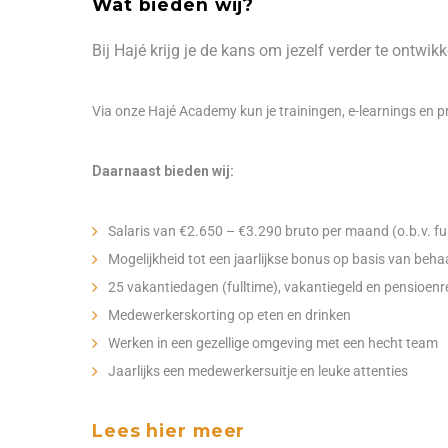
Wat bieden wij?
Bij Hajé krijg je de kans om jezelf verder te ontwi
Via onze Hajé Academy kun je trainingen, e-learnings en p
Daarnaast bieden wij:
Salaris van €2.650 – €3.290 bruto per maand (o.b.v. ful
Mogelijkheid tot een jaarlijkse bonus op basis van beha
25 vakantiedagen (fulltime), vakantiegeld en pensioenr
Medewerkerskorting op eten en drinken
Werken in een gezellige omgeving met een hecht team
Jaarlijks een medewerkersuitje en leuke attenties
Lees hier meer