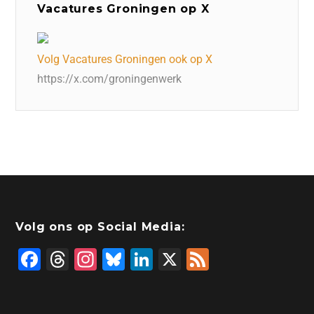
Vacatures Groningen op X
Volg Vacatures Groningen ook op X
https://x.com/groningenwerk
Volg ons op Social Media:
F
T
In
Bl
Li
X
F
a
hr
st
u
n
e
c
e
a
e
k
e