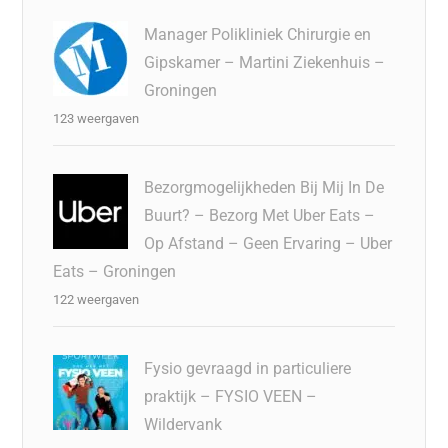
Manager Polikliniek Chirurgie en
Gipskamer – Martini Ziekenhuis –
Groningen
123 weergaven
Bezorgmogelijkheden Bij Mij In De
Buurt? – Bezorg Met Uber Eats –
Op Afstand – Geen Ervaring – Uber
Eats – Groningen
122 weergaven
Fysio gevraagd in particuliere
praktijk – FYSIO VEEN –
Wildervank