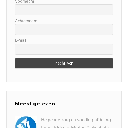
Voornaam
Achternaam
E-mail
Meest gelezen
Helpende zorg en voeding afdeling
Longziekten – Martini Ziekenhuis