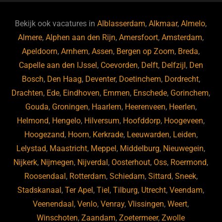
e
a
gr
s
e
d
b
d
a
ky
dI
Bekijk ook vacatures in
Alblasserdam
,
Alkmaar
,
Almelo
,
o
s
m
n
Almere
,
Alphen aan den Rijn
,
Amersfoort
,
Amsterdam
,
Apeldoorn
,
Arnhem
,
Assen
,
Bergen op Zoom
,
Breda
,
o
Capelle aan den IJssel
,
Coevorden
,
Delft
,
Delfzijl
,
Den
k
Bosch
,
Den Haag
,
Deventer
,
Doetinchem
,
Dordrecht
,
Drachten
,
Ede
,
Eindhoven
,
Emmen
,
Enschede
,
Gorinchem
,
Gouda
,
Groningen
,
Haarlem
,
Heerenveen
,
Heerlen
,
Helmond
,
Hengelo
,
Hilversum
,
Hoofddorp
,
Hoogeveen
,
Hoogezand
,
Hoorn
,
Kerkrade
,
Leeuwarden
,
Leiden
,
Lelystad
,
Maastricht
,
Meppel
,
Middelburg
,
Nieuwegein
,
Nijkerk
,
Nijmegen
,
Nijverdal
,
Oosterhout
,
Oss
,
Roermond
,
Roosendaal
,
Rotterdam
,
Schiedam
,
Sittard
,
Sneek
,
Stadskanaal
,
Ter Apel
,
Tiel
,
Tilburg
,
Utrecht
,
Veendam
,
Veenendaal
,
Venlo
,
Venray
,
Vlissingen
,
Weert
,
Winschoten
,
Zaandam
,
Zoetermeer
,
Zwolle