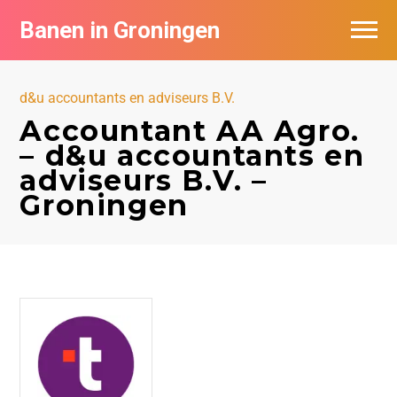
Banen in Groningen
Vacatures per bedrijf
d&u accountants en adviseurs B.V.
De populairste vacatures in Groningen
Accountant AA Agro.
– d&u accountants en
Nieuwsbrief feed
adviseurs B.V. –
Groningen