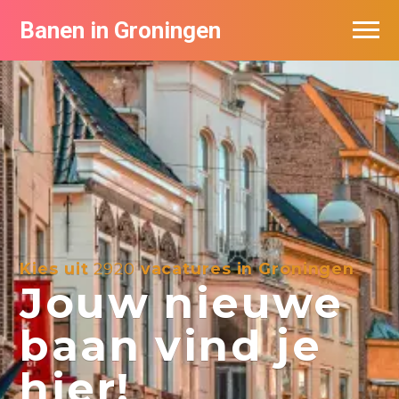
Banen in Groningen
Vacatures per bedrijf
De populairste vacatures in Groningen
Nieuwsbrief feed
Kies uit
2920
vacatures in Groningen
Jouw nieuwe
baan vind je
hier!