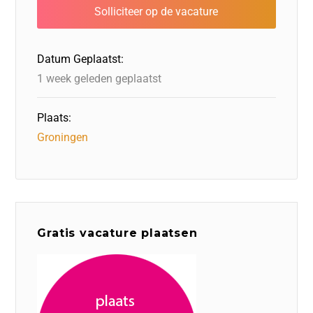
b
dI
d
d
A
o
n
o
s
p
o
n
p
Datum Geplaatst:
k
1 week geleden geplaatst
Plaats:
Groningen
Gratis vacature plaatsen