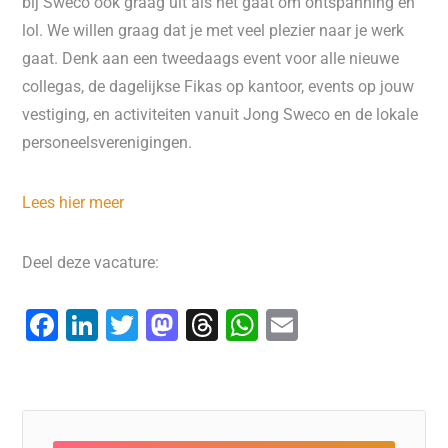
bij Sweco ook graag uit als het gaat om ontspanning en
lol. We willen graag dat je met veel plezier naar je werk
gaat. Denk aan een tweedaags event voor alle nieuwe
collegas, de dagelijkse Fikas op kantoor, events op jouw
vestiging, en activiteiten vanuit Jong Sweco en de lokale
personeelsverenigingen.
Lees hier meer
Deel deze vacature:
F
Li
T
M
T
W
E
a
n
wi
a
hr
h
m
c
k
tt
st
e
at
ai
e
e
er
o
a
s
l