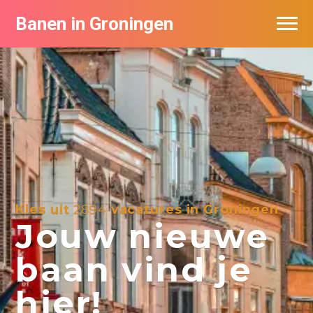
Banen in Groningen
Vacatures per bedrijf
De populairste vacatures in Groningen
Nieuwsbrief feed
Kies uit
2894
vacatures in Groningen
Jouw nieuwe
baan vind je
hier!