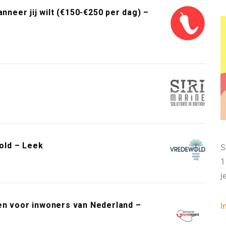
neer jij wilt (€150-€250 per dag) –
old – Leek
S
1
j
en voor inwoners van Nederland –
I