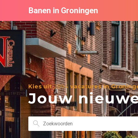
Banen in Groningen
Kies uit
2894
vacatures in Groning
Jouw nieuwe 