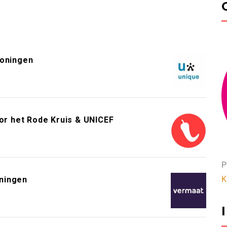
roningen
or het Rode Kruis & UNICEF
P
K
ningen