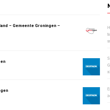
erland – Gemeente Groningen –
H
M
5
S
gen
G
3
E
ngen
2