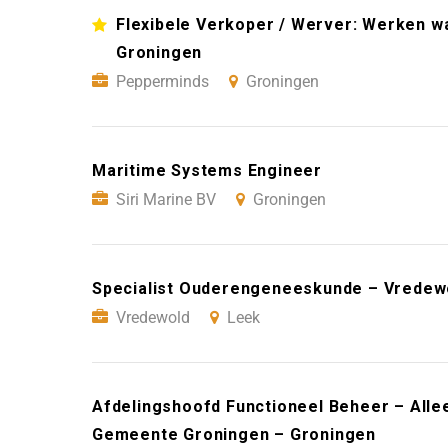
Flexibele Verkoper / Werver: Werken wan
Groningen
Pepperminds
Groningen
Maritime Systems Engineer
Siri Marine BV
Groningen
Specialist Ouderengeneeskunde – Vredew
Vredewold
Leek
Afdelingshoofd Functioneel Beheer – Alle
Gemeente Groningen – Groningen