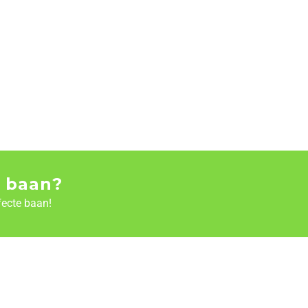
 baan?
fecte baan!