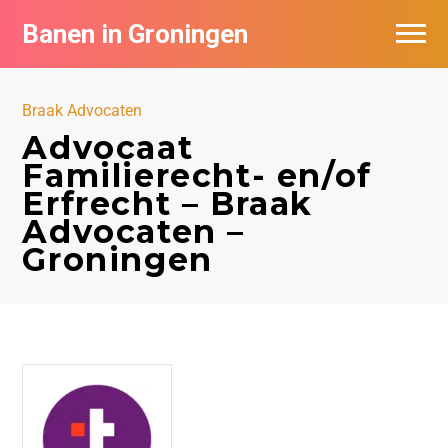
Banen in Groningen
Vacatures per bedrijf
Braak Advocaten
De populairste vacatures in Groningen
Advocaat
Familierecht- en/of
Nieuwsbrief feed
Erfrecht – Braak
Advocaten –
Groningen