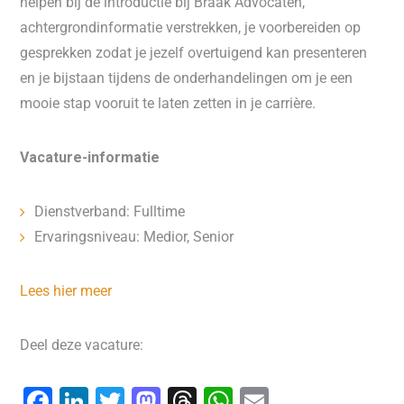
helpen bij de introductie bij Braak Advocaten,
achtergrondinformatie verstrekken, je voorbereiden op
gesprekken zodat je jezelf overtuigend kan presenteren
en je bijstaan tijdens de onderhandelingen om je een
mooie stap vooruit te laten zetten in je carrière.
Vacature-informatie
Dienstverband: Fulltime
Ervaringsniveau: Medior, Senior
Lees hier meer
Deel deze vacature:
F
Li
T
M
T
W
E