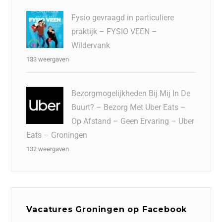
Fysio gevraagd in particuliere
praktijk – FYSIO VEEN –
Wildervank
133 weergaven
Bezorgmogelijkheden Bij Mij In De
Buurt? – Bezorg Met Uber Eats –
Op Afstand – Geen Ervaring – Uber
Eats – Groningen
132 weergaven
Vacatures Groningen op Facebook