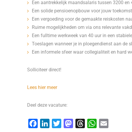
Een aantrekkelijk maandsalaris tussen 3200 en 
Een solide pensioenopbouw voor jouw toekomstig
Een vergoeding voor de gemaakte reiskosten na
Ruime mogelijkheden om via ons relevante vakdip
Een fulltime werkweek van 40 uur in een stabie
Toeslagen wanneer je in ploegendienst aan de s
Een informele sfeer waar collegialiteit en hard w
Solliciteer direct!
Lees hier meer
Deel deze vacature:
F
Li
T
M
T
W
E