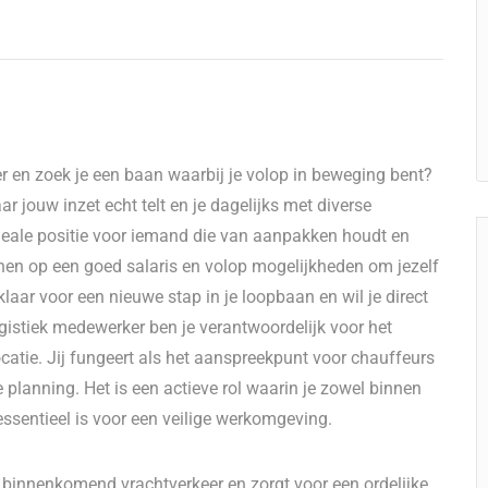
er en zoek je een baan waarbij je volop in beweging bent?
 jouw inzet echt telt en je dagelijks met diverse
 ideale positie voor iemand die van aanpakken houdt en
enen op een goed salaris en volop mogelijkheden om jezelf
klaar voor een nieuwe stap in je loopbaan en wil je direct
logistiek medewerker ben je verantwoordelijk voor het
atie. Jij fungeert als het aanspreekpunt voor chauffeurs
lanning. Het is een actieve rol waarin je zowel binnen
ssentieel is voor een veilige werkomgeving.
n binnenkomend vrachtverkeer en zorgt voor een ordelijke