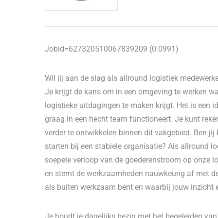
Jobid=627320510067839209 (0.0991)
Wil jij aan de slag als allround logistiek medewerk
Je krijgt de kans om in een omgeving te werken waar
logistieke uitdagingen te maken krijgt. Het is een
graag in een hecht team functioneert. Je kunt rek
verder te ontwikkelen binnen dit vakgebied. Ben jij 
starten bij een stabiele organisatie? Als allround 
soepele verloop van de goederenstroom op onze loc
en stemt de werkzaamheden nauwkeurig af met de p
als buiten werkzaam bent en waarbij jouw inzicht e
Je houdt je dagelijks bezig met het begeleiden va