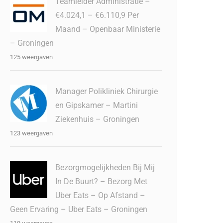
Teamleider Administratie –
€4.024,1 – €6.110,9 Per
Maand – Openbaar Ministerie
– Groningen
125 weergaven
Manager Polikliniek Chirurgie
en Gipskamer – Martini
Ziekenhuis – Groningen
123 weergaven
Bezorgmogelijkheden Bij Mij
In De Buurt? – Bezorg Met
Uber Eats – Op Afstand –
Geen Ervaring – Uber Eats – Groningen