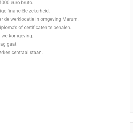
4000 euro bruto.
e financiële zekerheid.
ar de werklocatie in omgeving Marum.
loma’s of certificaten te behalen.
le werkomgeving.
lag gaat.
erken centraal staan.