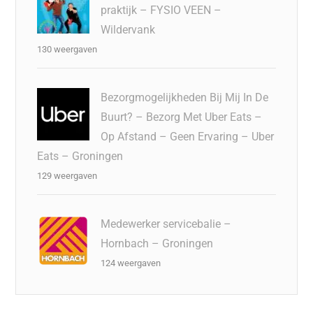
praktijk – FYSIO VEEN –
Wildervank
130 weergaven
Bezorgmogelijkheden Bij Mij In De
Buurt? – Bezorg Met Uber Eats –
Op Afstand – Geen Ervaring – Uber
Eats – Groningen
129 weergaven
Medewerker servicebalie –
Hornbach – Groningen
124 weergaven