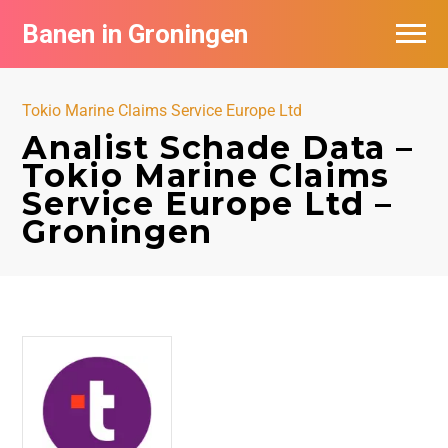
Banen in Groningen
Vacatures per bedrijf
Tokio Marine Claims Service Europe Ltd
De populairste vacatures in Groningen
Analist Schade Data –
Tokio Marine Claims
Nieuwsbrief feed
Service Europe Ltd –
Groningen