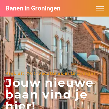
Banen in Groningen
Vacatures per bedrijf
De populairste vacatures in Groningen
Nieuwsbrief feed
Kies uit
2920
vacatures in Groningen
Jouw nieuwe
baan vind je
hier!