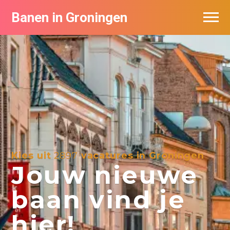
Banen in Groningen
Vacatures per bedrijf
De populairste vacatures in Groningen
Nieuwsbrief feed
Kies uit
2897
vacatures in Groningen
Jouw nieuwe
baan vind je
hier!