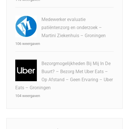
Medewerker evaluatie
patiëntenzorg en onderzoek –
Martini Ziekenhuis – Groningen
106 weergaven
Bezorgmogelijkheden Bij Mij In De
Buurt? – Bezorg Met Uber Eats –
Op Afstand – Geen Ervaring – Uber
Eats – Groningen
104 weergaven