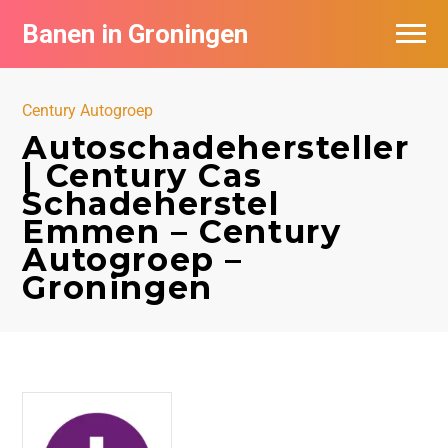
Banen in Groningen
Vacatures per bedrijf
Century Autogroep
De populairste vacatures in Groningen
Autoschadehersteller
| Century Cas
Nieuwsbrief feed
Schadeherstel
Emmen – Century
Autogroep –
Groningen