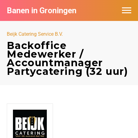
Banen in Groningen
Vacatures per bedrijf
Beijk Catering Service B.V.
De populairste vacatures in Groningen
Backoffice
Medewerker /
Nieuwsbrief feed
Accountmanager
Partycatering (32 uur)