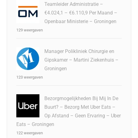
Teamleider Administratie –
€4.024,1 – €6.110,9 Per Maand –
Openbaar Ministerie – Groningen
129 weergaven
Manager Polikliniek Chirurgie en
Gipskamer – Martini Ziekenhuis –
Groningen
123 weergaven
Bezorgmogelijkheden Bij Mij In De
Buurt? – Bezorg Met Uber Eats –
Op Afstand – Geen Ervaring – Uber
Eats – Groningen
122 weergaven