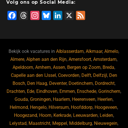
Volg ons op Social Media:
F
T
In
Bl
Li
X
F
a
hr
st
u
n
e
c
e
a
e
k
e
e
a
gr
s
e
d
b
d
a
ky
dI
Bekijk ook vacatures in
Alblasserdam
,
Alkmaar
,
Almelo
,
o
s
m
n
Almere
,
Alphen aan den Rijn
,
Amersfoort
,
Amsterdam
,
Apeldoorn
,
Arnhem
,
Assen
,
Bergen op Zoom
,
Breda
,
o
Capelle aan den IJssel
,
Coevorden
,
Delft
,
Delfzijl
,
Den
k
Bosch
,
Den Haag
,
Deventer
,
Doetinchem
,
Dordrecht
,
Drachten
,
Ede
,
Eindhoven
,
Emmen
,
Enschede
,
Gorinchem
,
Gouda
,
Groningen
,
Haarlem
,
Heerenveen
,
Heerlen
,
Helmond
,
Hengelo
,
Hilversum
,
Hoofddorp
,
Hoogeveen
,
Hoogezand
,
Hoorn
,
Kerkrade
,
Leeuwarden
,
Leiden
,
Lelystad
,
Maastricht
,
Meppel
,
Middelburg
,
Nieuwegein
,