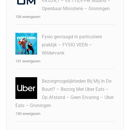
€4.024,1 – €6.110,9 Per Maand –
Openbaar Ministerie – Groningen
136 weergaven
Fysio gevraagd in particuliere
praktijk – FYSIO VEEN –
Wildervank
131 weergaven
Bezorgmogelijkheden Bij Mij In De
Buurt? – Bezorg Met Uber Eats –
Op Afstand – Geen Ervaring – Uber
Eats – Groningen
130 weergaven