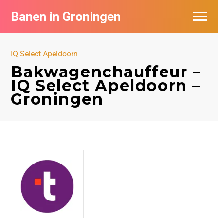
Banen in Groningen
Vacatures per bedrijf
IQ Select Apeldoorn
De populairste vacatures in Groningen
Bakwagenchauffeur –
IQ Select Apeldoorn –
Nieuwsbrief feed
Groningen