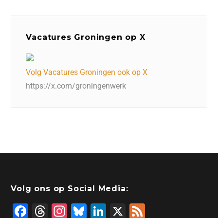
Vacatures Groningen op X
Volg Vacatures Groningen ook op X
https://x.com/groningenwerk
Volg ons op Social Media:
F
T
In
Bl
Li
X
F