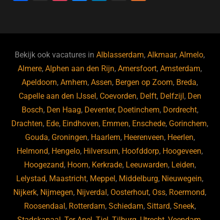
a
hr
st
u
n
e
c
e
a
e
k
e
e
a
gr
s
e
d
b
d
a
ky
dI
Bekijk ook vacatures in
Alblasserdam
,
Alkmaar
,
Almelo
,
o
s
m
n
Almere
,
Alphen aan den Rijn
,
Amersfoort
,
Amsterdam
,
Apeldoorn
,
Arnhem
,
Assen
,
Bergen op Zoom
,
Breda
,
o
Capelle aan den IJssel
,
Coevorden
,
Delft
,
Delfzijl
,
Den
k
Bosch
,
Den Haag
,
Deventer
,
Doetinchem
,
Dordrecht
,
Drachten
,
Ede
,
Eindhoven
,
Emmen
,
Enschede
,
Gorinchem
,
Gouda
,
Groningen
,
Haarlem
,
Heerenveen
,
Heerlen
,
Helmond
,
Hengelo
,
Hilversum
,
Hoofddorp
,
Hoogeveen
,
Hoogezand
,
Hoorn
,
Kerkrade
,
Leeuwarden
,
Leiden
,
Lelystad
,
Maastricht
,
Meppel
,
Middelburg
,
Nieuwegein
,
Nijkerk
,
Nijmegen
,
Nijverdal
,
Oosterhout
,
Oss
,
Roermond
,
Roosendaal
,
Rotterdam
,
Schiedam
,
Sittard
,
Sneek
,
Stadskanaal
,
Ter Apel
,
Tiel
,
Tilburg
,
Utrecht
,
Veendam
,