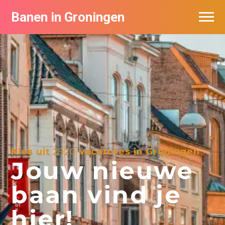
Banen in Groningen
Vacatures per bedrijf
De populairste vacatures in Groningen
Nieuwsbrief feed
Kies uit
2920
vacatures in Groningen
Jouw nieuwe
baan vind je
hier!